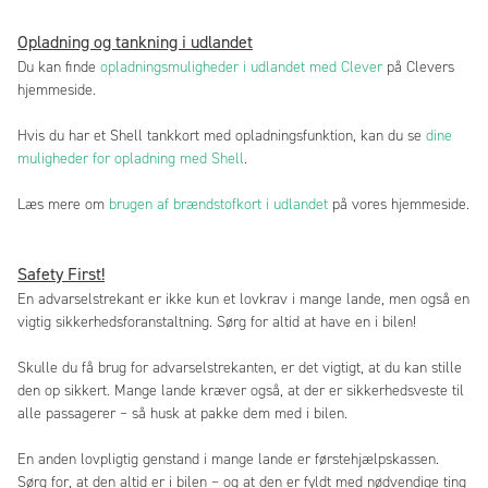
Opladning og tankning i udlandet
Du kan finde
opladningsmuligheder i udlandet med Clever
på Clevers
hjemmeside.
Hvis du har et Shell tankkort med opladningsfunktion, kan du se
dine
muligheder for opladning med Shell
.
Læs mere om
brugen af brændstofkort i udlandet
på vores hjemmeside.
Safety First!
En advarselstrekant er ikke kun et lovkrav i mange lande, men også en
vigtig sikkerhedsforanstaltning. Sørg for altid at have en i bilen!
Skulle du få brug for advarselstrekanten, er det vigtigt, at du kan stille
den op sikkert. Mange lande kræver også, at der er sikkerhedsveste til
alle passagerer – så husk at pakke dem med i bilen.
En anden lovpligtig genstand i mange lande er førstehjælpskassen.
Sørg for, at den altid er i bilen – og at den er fyldt med nødvendige ting